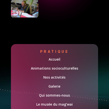
PRATIQUE
Accueil
Animations socioculturelles
Nos activités
Galerie
Qui sommes-nous
Le musée du mag’wai